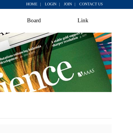
HOME |
LOGIN |
JOIN |
CONTACT US
Board
Link