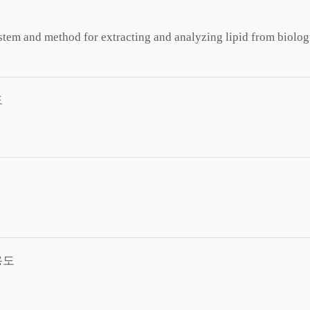
ystem and method for extracting and analyzing lipid from biolog
도
용도